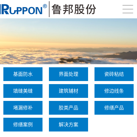
基面防水
界面处理
瓷砖粘结
填缝美缝
建筑辅材
修边线条
堵漏修补
胶类产品
修缮产品
修缮案例
解决方案