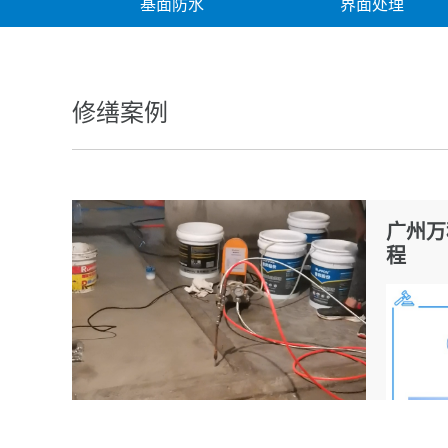
基面防水
界面处理
堵漏修补
修缮案例
广州万
程