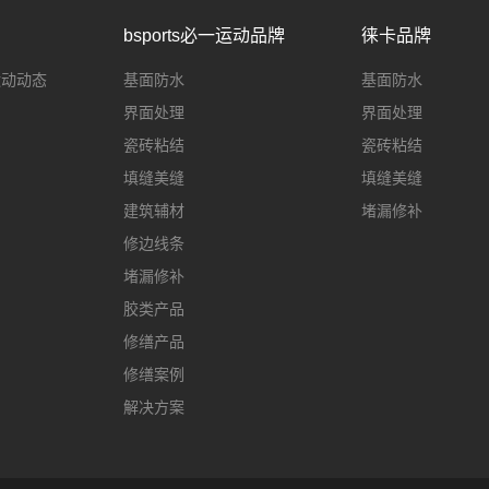
bsports必一运动品牌
徕卡品牌
一运动动态
基面防水
基面防水
界面处理
界面处理
瓷砖粘结
瓷砖粘结
填缝美缝
填缝美缝
建筑辅材
堵漏修补
修边线条
堵漏修补
胶类产品
修缮产品
修缮案例
解决方案