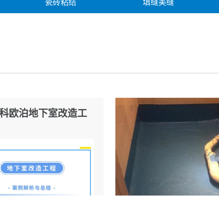
瓷砖粘结
填缝美缝
胶类产品
修缮产品
修缮案
科欧泊地下室改造工