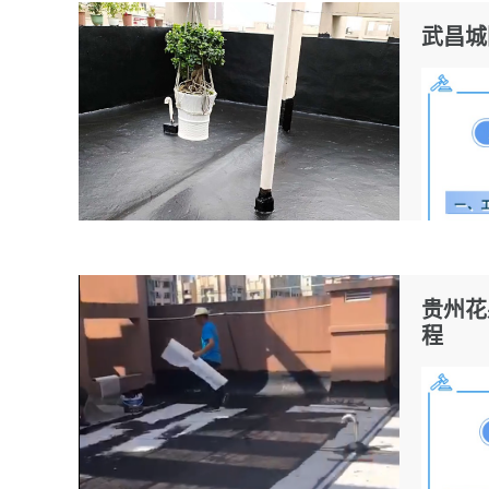
武昌城
贵州花
程