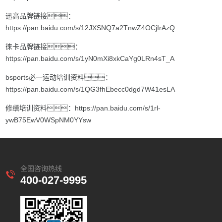
迅高品牌链接：
https://pan.baidu.com/s/12JXSNQ7a2TnwZ4OCjIrAzQ
徕卡品牌链接：
https://pan.baidu.com/s/1yN0mXi8xkCaYg0LRn4sT_A
bsports必一运动培训资料：
https://pan.baidu.com/s/1QG3fhEbecc0dgd7W41esLA
修缮培训资料：
https://pan.baidu.com/s/1rl-
ywB75EwV0WSpNM0YYsw
全国咨询热线
400-027-9995