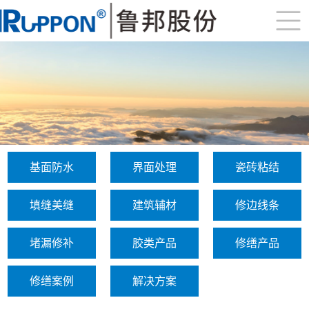
基面防水
界面处理
瓷砖粘结
填缝美缝
建筑辅材
修边线条
堵漏修补
胶类产品
修缮产品
修缮案例
解决方案