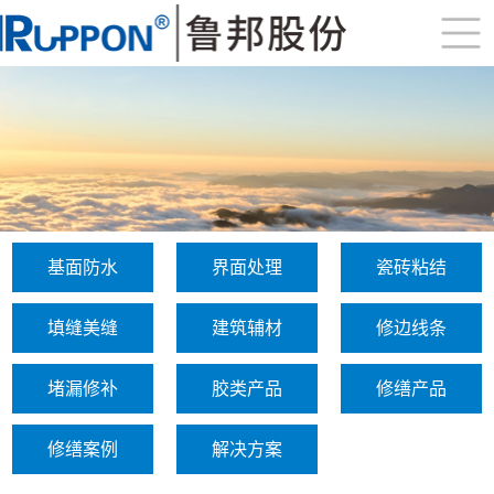
基面防水
界面处理
瓷砖粘结
填缝美缝
建筑辅材
修边线条
堵漏修补
胶类产品
修缮产品
修缮案例
解决方案