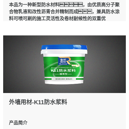
本品为一种新型防水材料，由优质高分子聚
● 推荐使用bsports必一运动固砂宝对基面进行一次加固处理，
产品特性
合物乳液和改性沥青合并精制而成，兼具防水涂
效果更佳。将固砂宝不兑水直接涂在基面上，充分
适用范围
● 防水防潮，耐热耐寒；
料可喷可刷的施工灵活性及卷材耐候性的双重优
浸润，彻底干透；
● 适用于混凝土屋面、金属屋面、上人露
点。防水性能优越，适应性
● 保温隔热，抗紫外线；
● 保持基面干燥，无明水。
台、斜屋面、檐沟等部位，特别适用于结构
广。
复杂，易变形或开裂的异形部位防水工程，可直接外露
● 高柔高弹，桥接裂缝；
防水处理
使用。
● 粘结力强，适应面广；
● 将本品直接涂刷（或喷涂）于基面上，做到均匀
● 本品不建议应用于水池、水产养殖类储水或蓄水
无遗漏，使用十字涂刷法涂刷
2
遍，第二遍需
的工程。
● 清新自然，净味健康。
在第一遍表干后（即不沾手）再施工。
施工视频
● 可以根据需要，推荐在墙角、管口等节点
施工工艺
处辅之聚酯布以“两涂一布”或“三涂一布”的方式进行加强处
施工工艺
基层处理：
理，该工法能有效的增加节点处涂膜的强度及整体
● 金属基面需进行除锈，推荐使用bsports必一
性。
外墙用材-K11防水浆料
● 防水基层应平整、坚固、无尖锐凸
运动铁锈转化剂进行快速处理；
起、凹陷、蜂窝、麻面和起皮，
● 涂刷结束后完全干燥
48-72
小时方可做闭水
/
淋水实验。
无油污；
● 水泥基面须清洁、平整、稳
产品简介
固。孔隙、砂眼须用水泥砂浆堵
注意事项
● 对裂缝、基层变形缝、管根处留设的凹槽内应嵌填密