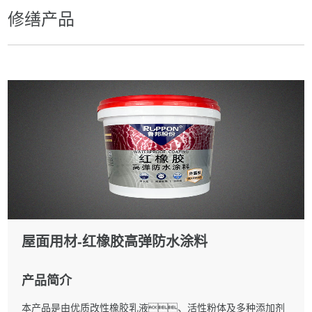
修缮产品
屋面用材-红橡胶高弹防水涂料
产品简介
本产品是由优质改性橡胶乳液、活性粉体及多种添加剂