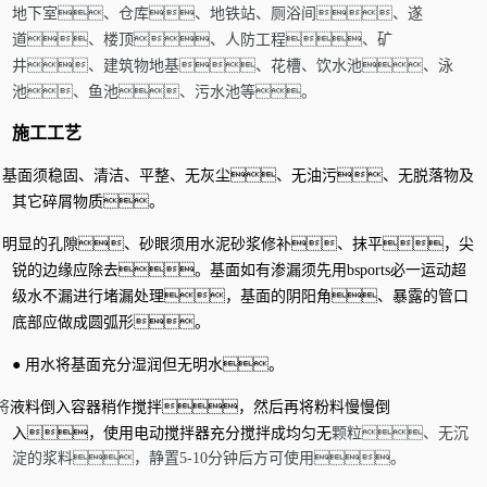
地下室、仓库、地铁站、厕浴间、遂
道、楼顶、人防工程、矿
井、建筑物地基、花槽、饮水池、泳
池、鱼池、污水池等。
施工工艺
基面须稳固、清洁、平整、无灰尘、无油污、无脱落物及
其它碎屑物质。
明显的孔隙、砂眼须用水泥砂浆
修补
、抹平，尖
锐的边缘应除去。基面如有渗漏须先用bsports必一运动超
级水不漏进行堵漏处理，基面的阴阳角、暴露的管口
底部应做成圆弧形。
●
用水将基面充分湿润但无明水。
将
液料
倒入容器稍作搅拌，然后再将粉料慢慢倒
入，使用电动搅拌器充分搅拌成均匀无
颗粒、无沉
淀的浆料，静置
5
-10
分钟后
方
可使用。