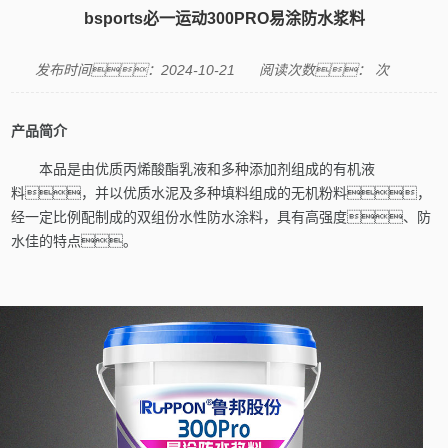
bsports必一运动300PRO易涂防水浆料
发布时间：2024-10-21
阅读次数：
次
产品简介
本品
是由
优质丙烯酸酯乳液和多种添加剂组成的有机液
料，并以
优质
水泥及多种填料组成的无机粉料，
经一定比例配制成的双组份水性防水涂料，
具有高强度、防
水佳的特点。