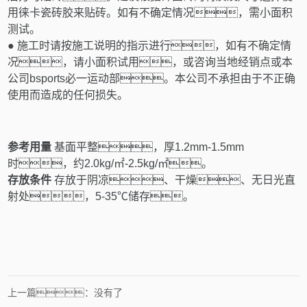
用徕卡瓷砖胶来贴砖。如有不确定情况，需小面积
测试。
● 施工时请按施工说明的指示进行，如有不确定情
况，请小面积试用，或咨询当地经销点或本
公司bsports必一运动部。本公司不承担由于不正确
使用而造成的任何损失。
参考用量
基面平整，厚1.2mm-1.5mm
时，约2.0kg/㎡-2.5kg/㎡。
存放条件
存放于阴凉、干燥、无日光直
射处，5-35℃储存。
上一篇：没有了