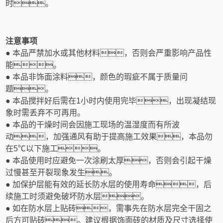
时。
注意事项
● 本品严禁加水或其他材料，否则会严重影响产品性
能。
● 本品非饰面涂料，颜色的瑕疵不属于质量问
题。
● 本品搅拌好后需在1小时内使用完毕，出现凝结现
象时需丢弃不可再用。
● 本品的干燥时间会因施工现场的温湿度而有所波
动，加强通风有助于提高施工效果，本品勿
在5℃以下施工。
● 本品使用时应避免一次涂刷太厚，否则会引起干燥
过慢甚至开裂现象发生。
● 加保护层能有效的延长防水层的使用寿命，后
续施工时须避免破坏防水层。
● 如在防水层上贴砖，需事先在防水层完全干固之
后方可贴砖。建议根据饰面砖的材质及尺寸选择使