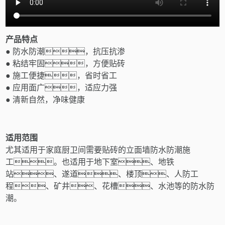
产品特点
● 防水防潮，抗压抗渗
● 粘结牢固，方便贴砖
● 施工便捷，省时省工
● 应用面广，适应力强
● 清新自然，净味健康
适用范围
尤其适用于家庭厨卫间需要贴砖的立面墙防水防潮施
工。也适用于地下室、地铁
站、遂道、楼顶、人防工
程、矿井、花槽、水池等的防水防
潮。