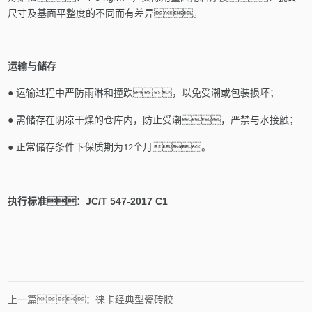
尺寸及基面平整度的不同而有差异。
运输与储存
●
运输过程中严防雨淋和撞跌，以免受潮或包装损坏；
●
需储存在阴凉干燥的仓库内，防止受潮，严禁与水接触；
●
正常储存条件下保质期为
个月。
12
执行标准：
JC/T 547-2017 C1
上一篇：徕卡经典型瓷砖胶