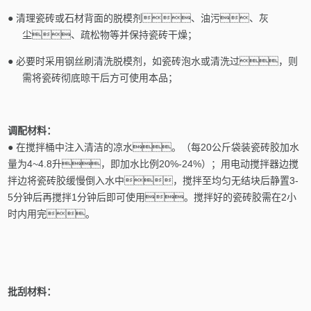
●
清理瓷砖或石材背面的脱模剂、
油污、灰
尘、疏松物等并保持瓷砖干燥；
●
必要时采用钢丝刷清洗脱模剂，如瓷砖泡水或清洗过，则
需将瓷砖彻底晾干后方可使用本品；
调配材料：
● 在搅拌桶中注入清洁的凉水。（每20公斤袋装瓷砖胶加水
量为4~4.8升，即加水比例20%-24%）；用电动搅拌器边搅
拌边将瓷砖胶缓慢倒入水中，搅拌至均匀无结块后静置3-
5分钟后再搅拌1分钟后即可使用。搅拌好的瓷砖胶需在2小
时内用完。
批刮材料：