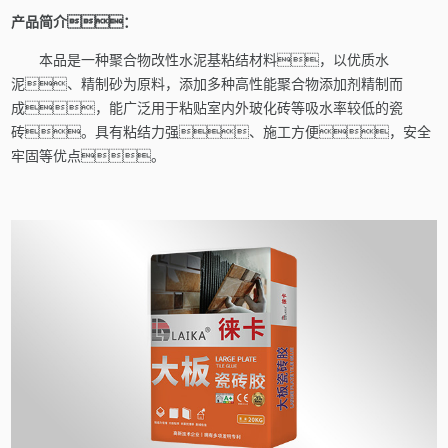
产品简介：
本品是一种聚合物改性水泥基粘结材料，以优质水
泥、精制砂为原料，添加多种高性能聚合物添加剂精制而
成，能广泛用于粘贴室内外玻化砖等吸水率较低的瓷
砖。具有粘结力强、施工方便，安全
牢固等优点。