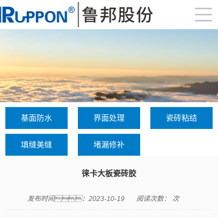
基面防水
界面处理
瓷砖粘结
填缝美缝
堵漏修补
徕卡大板瓷砖胶
发布时间：2023-10-19
阅读次数：
次