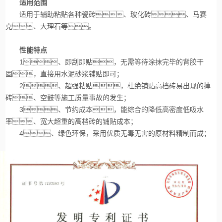
适用范围
适用于辅助粘贴各种瓷砖、玻化砖、马赛
克、大理石等。
性能特点
1、即刮即贴，无需等待涂抹完毕的背胶干
固，直接用水泥砂浆铺贴即可；
2、超强粘贴，杜绝铺贴高档砖易出现的掉
砖、空鼓等施工质量事故的发生；
3、节约成本，能综合的降低高密度低吸水
率、宽大超重的高档砖的铺贴成本；
4、绿色环保，采用优质无毒无害的原材料精制而成；