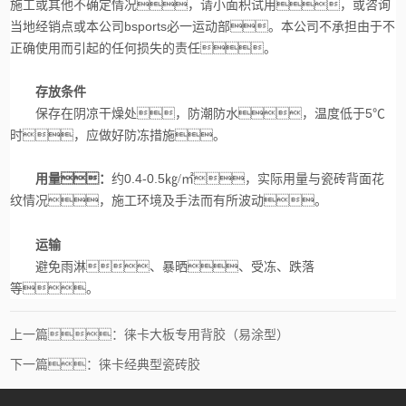
施工或其他不确定情况，请小面积试用，或咨询
当地经销点或本公司bsports必一运动部。本公司不承担由于不
正确使用而引起的任何损失的责任。
存放条件
保存在阴凉干燥处，防潮防水，温度低于5℃
时，应做好防冻措施。
用量：
0.4-0.5
约
㎏/
㎡，实际用量与瓷砖背面花
纹情况，施工环境及手法而有所波动。
运输
避免雨淋、暴晒、受冻、跌落
等。
上一篇：徕卡大板专用背胶（易涂型）
下一篇：徕卡经典型瓷砖胶